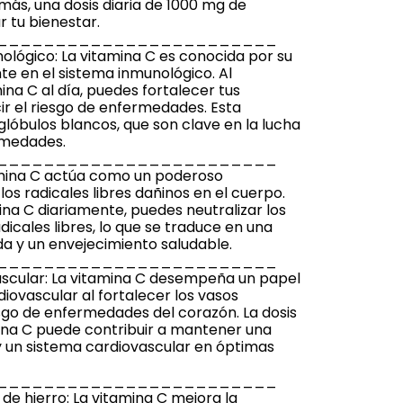
 más, una dosis diaria de 1000 mg de
 tu bienestar.
________________________
ológico: La vitamina C es conocida por su
e en el sistema inmunológico. Al
na C al día, puedes fortalecer tus
ir el riesgo de enfermedades. Esta
glóbulos blancos, que son clave en la lucha
rmedades.
________________________
tamina C actúa como un poderoso
os radicales libres dañinos en el cuerpo.
na C diariamente, puedes neutralizar los
dicales libres, lo que se traduce en una
a y un envejecimiento saludable.
________________________
ascular: La vitamina C desempeña un papel
iovascular al fortalecer los vasos
esgo de enfermedades del corazón. La dosis
mina C puede contribuir a mantener una
 y un sistema cardiovascular en óptimas
________________________
de hierro: La vitamina C mejora la