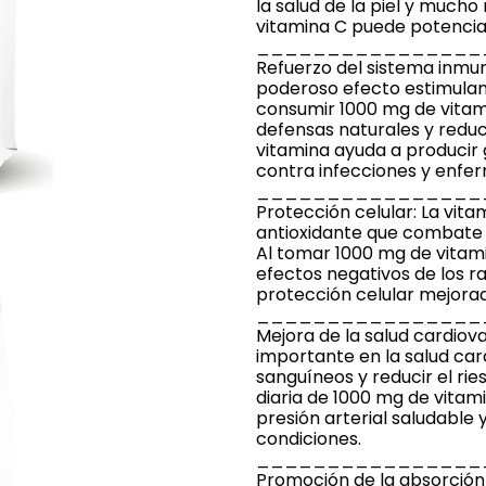
la salud de la piel y mucho
vitamina C puede potenciar
________________
Refuerzo del sistema inmun
poderoso efecto estimulant
consumir 1000 mg de vitami
defensas naturales y reduc
vitamina ayuda a producir 
contra infecciones y enfe
________________
Protección celular: La vi
antioxidante que combate l
Al tomar 1000 mg de vitami
efectos negativos de los ra
protección celular mejorad
________________
Mejora de la salud cardiov
importante en la salud card
sanguíneos y reducir el ri
diaria de 1000 mg de vita
presión arterial saludable
condiciones.
________________
Promoción de la absorción 