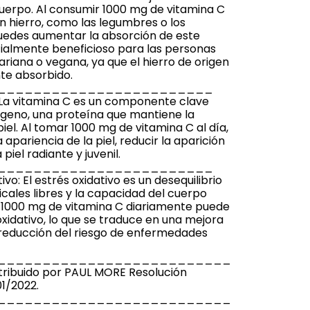
cuerpo. Al consumir 1000 mg de vitamina C
en hierro, como las legumbres o los
puedes aumentar la absorción de este
ecialmente beneficioso para las personas
ariana o vegana, ya que el hierro de origen
te absorbido.
________________________
l: La vitamina C es un componente clave
ágeno, una proteína que mantiene la
 piel. Al tomar 1000 mg de vitamina C al día,
apariencia de la piel, reducir la aparición
iel radiante y juvenil.
________________________
vo: El estrés oxidativo es un desequilibrio
icales libres y la capacidad del cuerpo
r 1000 mg de vitamina C diariamente puede
oxidativo, lo que se traduce en una mejora
a reducción del riesgo de enfermedades
__________________________
ibuido por PAUL MORE Resolución
01/2022.
__________________________