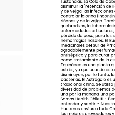
sustancias. La Cola de Caba
disminuir la "retención de 
y de vejiga, las infecciones
controlar la orina (inconti
riñones y de la vejiga. Tambi
quebradizas, la tuberculosis, 
enfermedades articulares, la
pérdida de peso, para los
hemorragias nasales. El Bu
medicinales del Sur de Áfric
agradablemente perfumada 
antiséptico y para curar pr
como tratamiento de la cistit
Equinácea es una planta 
estrés, ya que cuando est
disminuyen, por lo tanto, l
bacterias. El Astrágalo es 
tradicional china. Se utiliz
diversidad de problemas de
una por la mañana, una por
Somos Health Chile!!! - P
entender y sentir. - Nuest
Hacemos envíos a todo Chi
los mejores proveedores y 