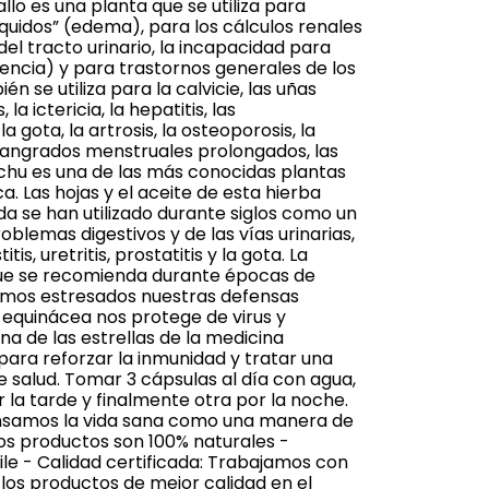
llo es una planta que se utiliza para
líquidos” (edema), para los cálculos renales
 del tracto urinario, la incapacidad para
nencia) y para trastornos generales de los
én se utiliza para la calvicie, las uñas
la ictericia, la hepatitis, las
 gota, la artrosis, la osteoporosis, la
 sangrados menstruales prolongados, las
chu es una de las más conocidas plantas
a. Las hojas y el aceite de esta hierba
se han utilizado durante siglos como un
oblemas digestivos y de las vías urinarias,
is, uretritis, prostatitis y la gota. La
que se recomienda durante épocas de
amos estresados nuestras defensas
a equinácea nos protege de virus y
una de las estrellas de la medicina
a para reforzar la inmunidad y tratar una
 salud. Tomar 3 cápsulas al día con agua,
 la tarde y finalmente otra por la noche.
ensamos la vida sana como una manera de
ros productos son 100% naturales -
le - Calidad certificada: Trabajamos con
los productos de mejor calidad en el