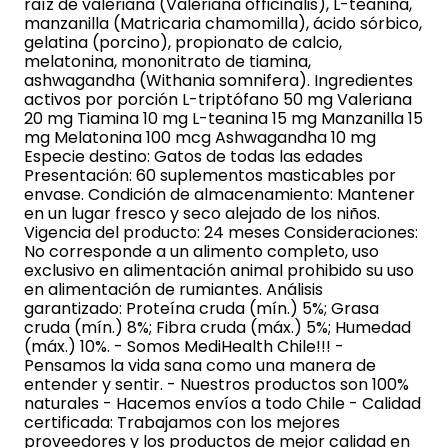
raíz de valeriana (Valeriana officinalis), L-teanina,
manzanilla (Matricaria chamomilla), ácido sórbico,
gelatina (porcino), propionato de calcio,
melatonina, mononitrato de tiamina,
ashwagandha (Withania somnifera). Ingredientes
activos por porción L-triptófano 50 mg Valeriana
20 mg Tiamina 10 mg L-teanina 15 mg Manzanilla 15
mg Melatonina 100 mcg Ashwagandha 10 mg
Especie destino: Gatos de todas las edades
Presentación: 60 suplementos masticables por
envase. Condición de almacenamiento: Mantener
en un lugar fresco y seco alejado de los niños.
Vigencia del producto: 24 meses Consideraciones:
No corresponde a un alimento completo, uso
exclusivo en alimentación animal prohibido su uso
en alimentación de rumiantes. Análisis
garantizado: Proteína cruda (mín.) 5%; Grasa
cruda (mín.) 8%; Fibra cruda (máx.) 5%; Humedad
(máx.) 10%. - Somos MediHealth Chile!!! -
Pensamos la vida sana como una manera de
entender y sentir. - Nuestros productos son 100%
naturales - Hacemos envíos a todo Chile - Calidad
certificada: Trabajamos con los mejores
proveedores y los productos de mejor calidad en