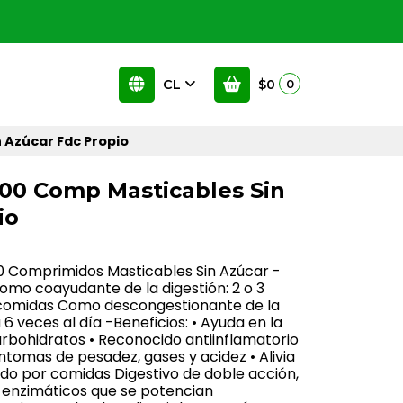
CL
$0
0
 Azúcar Fdc Propio
00 Comp Masticables Sin
io
00 Comprimidos Masticables Sin Azúcar -
o coayudante de la digestión: 2 o 3
 comidas Como descongestionante de la
6 veces al día -Beneficios: • Ayuda en la
arbohidratos • Reconocido antiinflamatorio
ntomas de pesadez, gases y acidez • Alivia
o por comidas Digestivo de doble acción,
s enzimáticos que se potencian