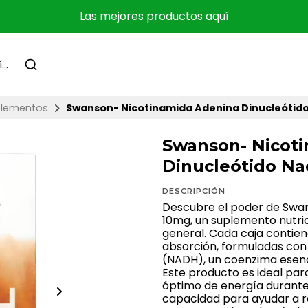
Las mejores productos aquí
lementos
Swanson- Nicotinamida Adenina Dinucleótid
Swanson- Nicot
Dinucleótido N
DESCRIPCIÓN
Descubre el poder de Swa
10mg, un suplemento nutri
general. Cada caja contiene
absorción, formuladas con
(NADH), un coenzima esenci
Este producto es ideal pa
óptimo de energía durante 
capacidad para ayudar a re