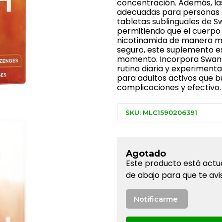
concentración. Además, las
adecuadas para personas qu
tabletas sublinguales de S
permitiendo que el cuerpo 
nicotinamida de manera má
seguro, este suplemento es
momento. Incorpora Swans
rutina diaria y experimenta
para adultos activos que b
complicaciones y efectivo.
SKU: MLC1590206391
Agotado
Este producto está actu
de abajo para que te avi
Notificarme