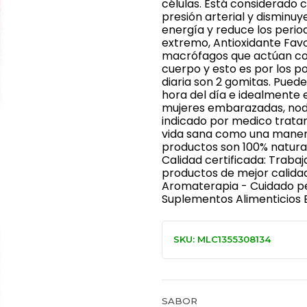
células. Está considerado c
presión arterial y disminuy
energía y reduce los perio
extremo, Antioxidante Favo
macrófagos que actúan co
cuerpo y esto es por los pol
diaria son 2 gomitas. Pued
hora del día e idealmente 
mujeres embarazadas, nodr
indicado por medico tratan
vida sana como una manera
productos son 100% natura
Calidad certificada: Traba
productos de mejor calidad
Aromaterapia - Cuidado per
Suplementos Alimenticios E
SKU: MLC1355308134
SABOR