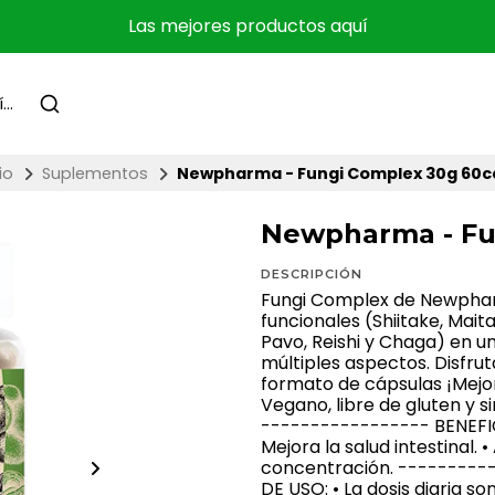
Las mejores productos aquí
io
Suplementos
Newpharma - Fungi Complex 30g 60c
Newpharma - Fu
DESCRIPCIÓN
Fungi Complex de Newphar
funcionales (Shiitake, Mai
Pavo, Reishi y Chaga) en u
múltiples aspectos. Disfru
formato de cápsulas ¡Mejor
Vegano, libre de gluten y 
----------------- BENEFICI
Mejora la salud intestinal.
concentración. --------
DE USO: • La dosis diaria s