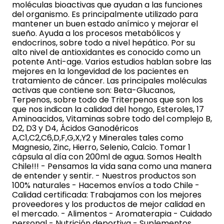
moléculas bioactivas que ayudan a las funciones
del organismo. Es principalmente utilizado para
mantener un buen estado anímico y mejorar el
sueño. Ayuda a los procesos metabólicos y
endocrinos, sobre todo a nivel hepático. Por su
alto nivel de antioxidantes es conocido como un
potente Anti-age. Varios estudios hablan sobre las
mejores en la longevidad de los pacientes en
tratamiento de cáncer. Las principales moléculas
activas que contiene son: Beta-Glucanos,
Terpenos, sobre todo de Triterpenos que son los
que nos indican la calidad del hongo, Esteroles, 17
Aminoacidos, Vitaminas sobre todo del complejo B,
D2, D3 y D4, Ácidos Ganodéricos
A,C1,C2,C6,D,F,G,X,Y2 y Minerales tales como
Magnesio, Zinc, Hierro, Selenio, Calcio. Tomar 1
cápsula al día con 200ml de agua. Somos Health
Chile!!! - Pensamos la vida sana como una manera
de entender y sentir. - Nuestros productos son
100% naturales - Hacemos envíos a todo Chile -
Calidad certificada: Trabajamos con los mejores
proveedores y los productos de mejor calidad en
el mercado. - Alimentos - Aromaterapia - Cuidado
personal - Nutrición deportiva - Suplementos