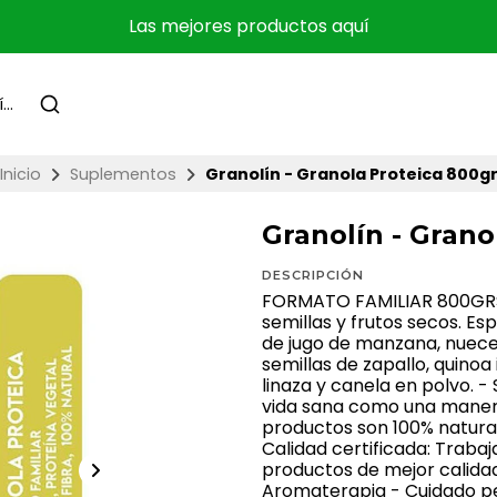
Las mejores productos aquí
Inicio
Suplementos
Granolín - Granola Proteica 800g
Granolín - Grano
DESCRIPCIÓN
FORMATO FAMILIAR 800GRS c
semillas y frutos secos. E
de jugo de manzana, nueces
semillas de zapallo, quinoa
linaza y canela en polvo. 
vida sana como una manera
productos son 100% natura
Calidad certificada: Traba
productos de mejor calidad
Aromaterapia - Cuidado per