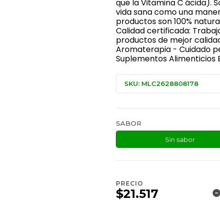
que la Vitamina C ácida). 
vida sana como una manera
productos son 100% natura
Calidad certificada: Traba
productos de mejor calidad
Aromaterapia - Cuidado per
Suplementos Alimenticios E
SKU: MLC2628808178
SABOR
Sin sabor
PRECIO
$21.517