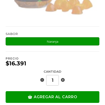
SABOR
Naranja
PRECIO
$16.391
CANTIDAD
AGREGAR AL CARRO