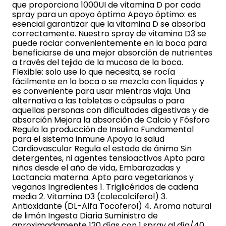
que proporciona 1000UI de vitamina D por cada
spray para un apoyo óptimo Apoyo óptimo: es
esencial garantizar que la vitamina D se absorba
correctamente. Nuestro spray de vitamina D3 se
puede rociar convenientemente en la boca para
beneficiarse de una mejor absorción de nutrientes
a través del tejido de la mucosa de la boca.
Flexible: solo use lo que necesita, se rocía
fácilmente en la boca o se mezcla con líquidos y
es conveniente para usar mientras viaja. Una
alternativa a las tabletas o cápsulas o para
aquellas personas con dificultades digestivas y de
absorción Mejora la absorción de Calcio y Fósforo
Regula la producción de Insulina Fundamental
para el sistema inmune Apoya la salud
Cardiovascular Regula el estado de ánimo Sin
detergentes, ni agentes tensioactivos Apto para
niños desde el año de vida, Embarazadas y
Lactancia materna. Apto para vegetarianos y
veganos Ingredientes 1. Triglicéridos de cadena
media 2. Vitamina D3 (colecalciferol) 3.
Antioxidante (DL-Alfa Tocoferol) 4. Aroma natural
de limón Ingesta Diaria Suministro de
aproximadamente 120 días con 1 spray al día/40