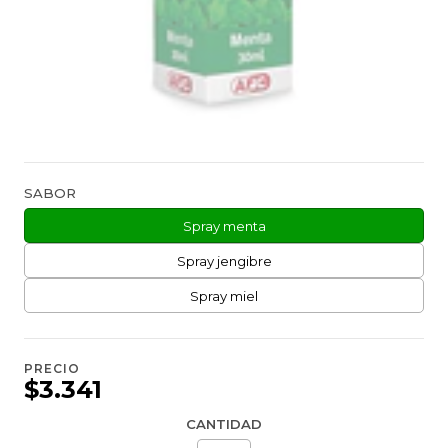
SABOR
Spray menta
Spray jengibre
Spray miel
PRECIO
$3.341
CANTIDAD