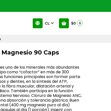
CL
$0
0
s
e Magnesio 90 Caps
 es uno de los minerales más abundantes
cipa como “cofactor” en más de 300
s funciones principales son formar parte
os y dientes, en la síntesis del ATP,
la fibra muscular, dilatación arterial y
diaco. También participa en la función
Sistema Nervioso. Cloruro de Magnesio ANC,
na absorción y tolerancia gástrica. Buen
ntal (400 mg magnesio puro al día)
sulas al día (1 porción), ingerir con