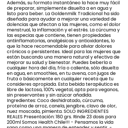
Además, su formato instantáneo la hace muy fácil
de preparar, simplemente disuelta a en agua y
listo para beber. La Goldenmilk Tradicional ha sido
diseñada para ayudar a mejorar una variedad de
dolencias que afectan a las mujeres, como el dolor
menstrual, la inflamación y el estrés. La cúrcuma y
las especias que contiene, tienen propiedades
antiinflamatorias, analgésicas y antioxidantes, lo
que la hace recomendable para aliviar dolores
crónicos o persistentes. Ideal para las mujeres que
están buscando una manera natural y efectiva de
mejorar su salud y bienestar. Puedes beberla a
cualquier hora del día, fría o caliente, sólo disuelta
en agua, en smoothies, en tu avena, con jugos de
fruta o básicamente en cualquier receta que tu
consideres apropiada. Esta bebida terapéutica es
libre de lactosa, 100% vegetal, apta para veganos,
sin preservantes y sin azúcar añadida.
Ingredientes: Coco deshidratado, cúrcuma,
proteína de arroz, canela, jengibre, clavo de olor,
nuez moscada, pimienta. SOLO INGREDIENTES
REALES Presentación: 180 grs. Rinde 23 dosis para
200ml Somos Health Chile!!! - Pensamos la vida
sana como una manera de entender y sentir. -