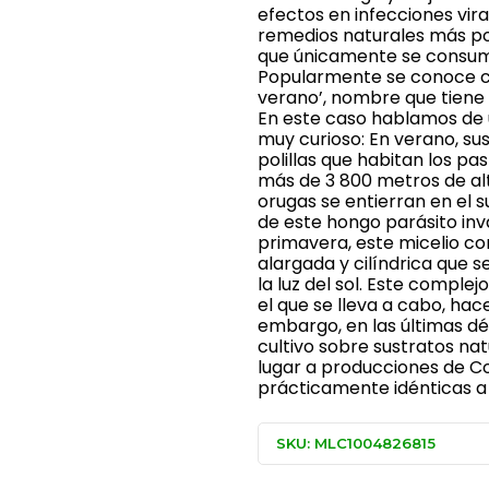
efectos en infecciones vira
remedios naturales más pop
que únicamente se consume 
Popularmente se conoce co
verano’, nombre que tiene q
En este caso hablamos de u
muy curioso: En verano, su
polillas que habitan los pa
más de 3 800 metros de altu
orugas se entierran en el s
de este hongo parásito inv
primavera, este micelio co
alargada y cilíndrica que s
la luz del sol. Este comple
el que se lleva a cabo, hac
embargo, en las últimas d
cultivo sobre sustratos na
lugar a producciones de C
prácticamente idénticas a 
SKU: MLC1004826815