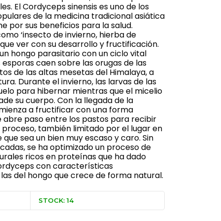
les. El Cordyceps sinensis es uno de los
ulares de la medicina tradicional asiática
por sus beneficios para la salud.
mo ‘insecto de invierno, hierba de
ue ver con su desarrollo y fructificación.
n hongo parasitario con un ciclo vital
s esporas caen sobre las orugas de las
stos de las altas mesetas del Himalaya, a
ra. Durante el invierno, las larvas de las
uelo para hibernar mientras que el micelio
ade su cuerpo. Con la llegada de la
mienza a fructificar con una forma
e abre paso entre los pastos para recibir
jo proceso, también limitado por el lugar en
e que sea un bien muy escaso y caro. Sin
écadas, se ha optimizado un proceso de
turales ricos en proteínas que ha dado
ordyceps con características
las del hongo que crece de forma natural.
STOCK: 14