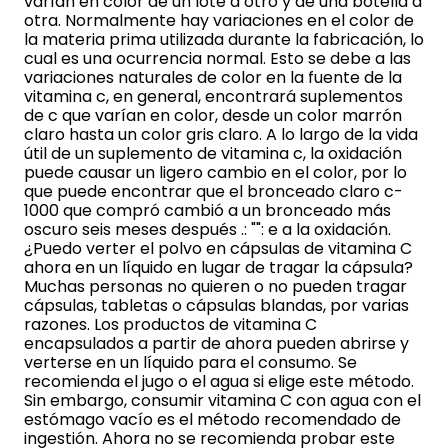
varían en color de un lote a otro y de una botella a
otra. Normalmente hay variaciones en el color de
la materia prima utilizada durante la fabricación, lo
cual es una ocurrencia normal. Esto se debe a las
variaciones naturales de color en la fuente de la
vitamina c, en general, encontrará suplementos
de c que varían en color, desde un color marrón
claro hasta un color gris claro. A lo largo de la vida
útil de un suplemento de vitamina c, la oxidación
puede causar un ligero cambio en el color, por lo
que puede encontrar que el bronceado claro c-
1000 que compró cambió a un bronceado más
oscuro seis meses después .: "": e a la oxidación.
¿Puedo verter el polvo en cápsulas de vitamina C
ahora en un líquido en lugar de tragar la cápsula?
Muchas personas no quieren o no pueden tragar
cápsulas, tabletas o cápsulas blandas, por varias
razones. Los productos de vitamina C
encapsulados a partir de ahora pueden abrirse y
verterse en un líquido para el consumo. Se
recomienda el jugo o el agua si elige este método.
Sin embargo, consumir vitamina C con agua con el
estómago vacío es el método recomendado de
ingestión. Ahora no se recomienda probar este