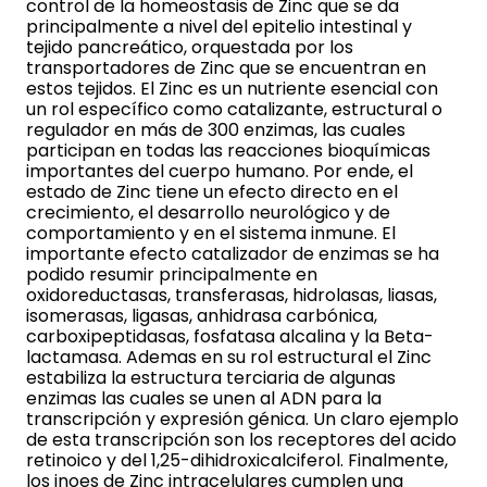
control de la homeostasis de Zinc que se da
principalmente a nivel del epitelio intestinal y
tejido pancreático, orquestada por los
transportadores de Zinc que se encuentran en
estos tejidos. El Zinc es un nutriente esencial con
un rol específico como catalizante, estructural o
regulador en más de 300 enzimas, las cuales
participan en todas las reacciones bioquímicas
importantes del cuerpo humano. Por ende, el
estado de Zinc tiene un efecto directo en el
crecimiento, el desarrollo neurológico y de
comportamiento y en el sistema inmune. El
importante efecto catalizador de enzimas se ha
podido resumir principalmente en
oxidoreductasas, transferasas, hidrolasas, liasas,
isomerasas, ligasas, anhidrasa carbónica,
carboxipeptidasas, fosfatasa alcalina y la Beta-
lactamasa. Ademas en su rol estructural el Zinc
estabiliza la estructura terciaria de algunas
enzimas las cuales se unen al ADN para la
transcripción y expresión génica. Un claro ejemplo
de esta transcripción son los receptores del acido
retinoico y del 1,25-dihidroxicalciferol. Finalmente,
los inoes de Zinc intracelulares cumplen una