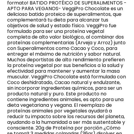
formato! BATIDO PROTÉICO DE SUPERALIMENTOS -
APTO PARA VEGANOS- VeggiPro Chocolate es un
delicioso batido proteico de superalimentos, que
complementará tu dieta para alcanzar tus
objetivos de salud y estado físico. VeggiPro fue
formulado para ser una proteína vegetal
completa de alto valor biológico, al combinar dos
proteínas complementarias (Arveja y Arroz) junto
con Superalimentos como Cacao y Coco, para
entregar el máximo de nutrición y sabor natural.
Muchos deportistas de alto rendimiento prefieren
la proteína vegetal por sus beneficios a la salud y
efectividad para mantener y aumentar la masa
muscular. VeggiPro Chocolate está formulada con
Coco deshidratado, Cacao natural y endulzante,
sin incorporar ingredientes químicos, para ser un
producto natural y puro. Este producto no
contiene ingredientes animales, es apto para una
dieta vegetariana y vegana. El reemplazo de
proteínas animales por vegetales ayudará a
reducir tu impacto sobre los recursos del planeta,
ayudando a la humanidad a ser más sustentable y
consciente. 20g de Proteína por porción ¿Cómo
se toma? 3 medidas colmadas (36gr) disolver en